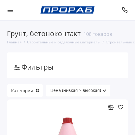
Грунт, бетоноконтакт
108 товаров
Строительные смеси и грунты
Главная
Строительные и отделочные материалы
Строительные с
Строительство стен и перегородок
Фильтры
Кровля, листовой металл и аксессуары
Изоляционные материалы
Категории
Сайдинг
Строительная химия
Пиломатериалы и столярные изделия
Металлопрокат, сетки, проволока