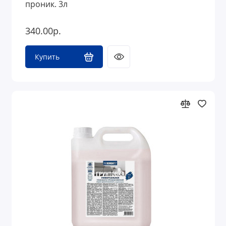
проник. 3л
340.00р.
Купить