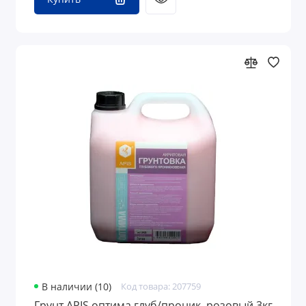
В наличии (10)
Код товара: 207759
Грунт APIS оптима глуб/проник. розовый 3кг