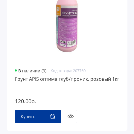
Полимерные изделия
ЖБ изделия, люки
Водосток
Забор
В наличии (9)
Код товара: 207760
Грунт APIS оптима глуб/проник. розовый 1кг
120.00р.
Купить