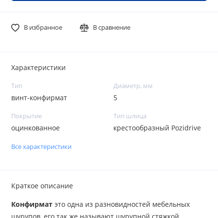
В избранное
В сравнение
Характеристики
Тип
Диаметр, мм
винт-конфирмат
5
Покрытие
Тип шлица
оцинкованное
крестообразный Pozidrive
Все характеристики
Краткое описание
Конфирмат
это одна из разновидностей мебельных
шурупов, его так же называют шурупной стяжкой,