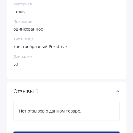
Материал
сталь
Покрытие
оцинкованное
Тип шлица
крестообразный Pozidrive
Длина, мм
50
Отзывы
0
Нет отзывов о данном товаре.