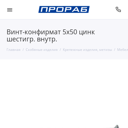
Винт-конфирмат 5х50 цинк
шестигр. внутр.
Главная
Скобяные изделия
Крепежные изделия, метизы
Мебел