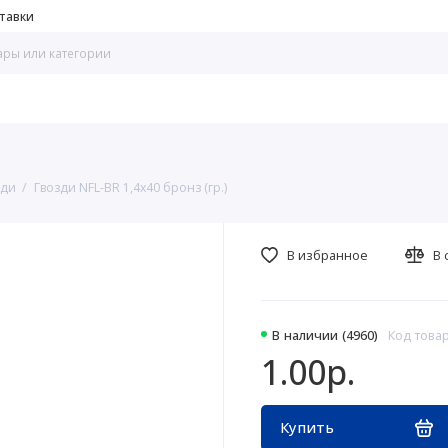
тавки
зди
Гвозди NFL-BR 1,4х40 бронз (гр.)
В избранное
В 
В наличии (4960)
Код товар
1.00р.
Купить