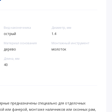
Вид наконечника
Диаметр, мм
острый
1.4
Материал основания
Монтажный инструмент
дерево
молоток
Длина, мм
40
ярные предназначены специально для отделочных
кой или фанерой, монтаже наличников или оконных рам,