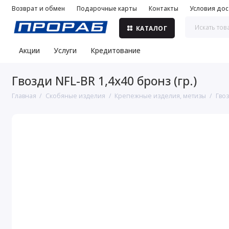
Возврат и обмен
Подарочные карты
Контакты
Условия дос
КАТАЛОГ
Акции
Услуги
Кредитование
Гвозди NFL-BR 1,4х40 бронз (гр.)
Главная
Скобяные изделия
Крепежные изделия, метизы
Гво