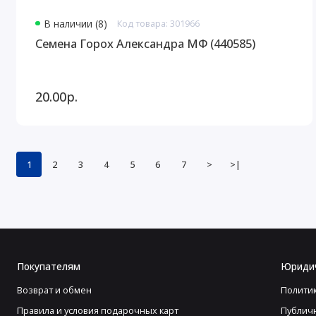
В наличии (8)
Код товара: 301966
Семена Горох Александра МФ (440585)
20.00р.
1
2
3
4
5
6
7
>
>|
Покупателям
Юриди
Возврат и обмен
Полити
Правила и условия подарочных карт
Публич