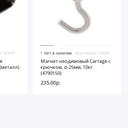
а: 323070
Нет в наличии
Код товара: 310308
я
Магнит неодимовый Cartage с
(металл)
крючком, d-25мм, 10кг
(4790150)
235.00р.