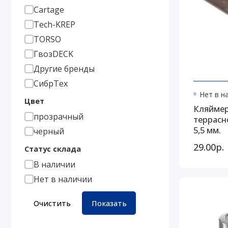
Cartage
Tech-KREP
TORSO
ГвозDECK
Другие бренды
СибрТех
Нет в н
Цвет
Кляймер
прозрачный
террасн
5,5 мм.
черный
29.00р.
Статус склада
В наличии
Нет в наличии
Очистить
Показать