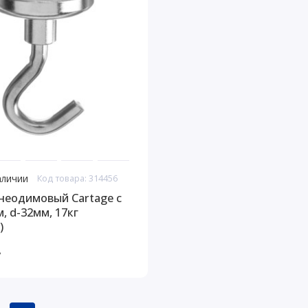
аличии
Код товара: 314456
неодимовый Cartage с
, d-32мм, 17кг
)
.