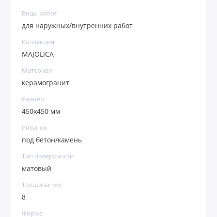
Виды работ
для наружных/внутренних работ
Коллекция
MAJOLICA
Материал
керамогранит
Размер
450х450 мм
Рисунок
под бетон/камень
Тип поверхности
матовый
Толщина, мм
8
Форма