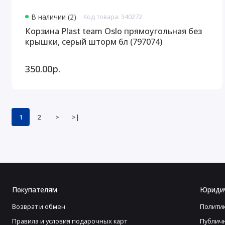
В наличии (2)
Код товара: 340272
Корзина Plast team Oslo прямоугольная без
крышки, серый шторм 6л (797074)
350.00р.
1
2
>
>|
Покупателям
Юриди
Возврат и обмен
Полити
Правила и условия подарочных карт
Публич