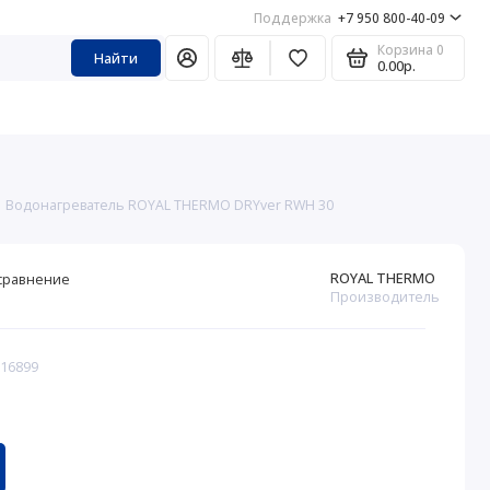
Поддержка
+7 950 800-40-09
Корзина
0
Найти
0.00р.
Водонагреватель ROYAL THERMO DRYver RWH 30
ROYAL THERMO
сравнение
Производитель
316899