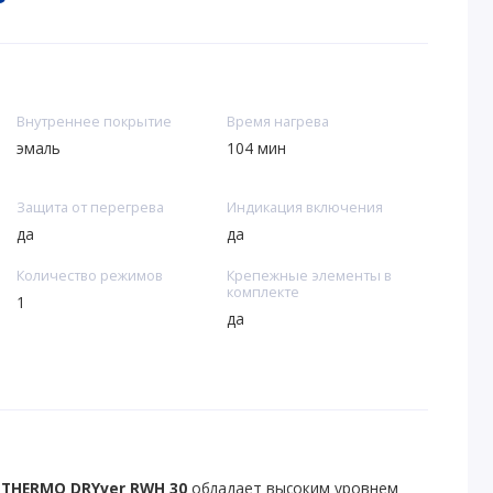
Внутреннее покрытие
Время нагрева
эмаль
104 мин
Защита от перегрева
Индикация включения
да
да
Количество режимов
Крепежные элементы в
комплекте
1
да
 THERMO DRYver RWH 30
обладает высоким уровнем