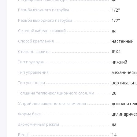
Резьба входного патрубка
1/2"
Резьба выходного патрубка
1/2"
Сетевой кабель с вилкой
да
Способ крепления
настенный
Степень защиты
IPX4
Тип подводки
нижний
Тип управления
механическ
Тип установки
вертикальн
Толщина теплоизоляционного слоя, мм
20
Устройство защитного отключения
дополнител
Форма бака
цилиндриче
Экономичный режим
да
Вес, кг
14