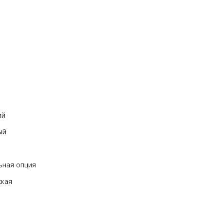
ий
ый
ьная опция
ская