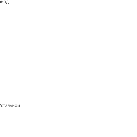
анод
/стальной