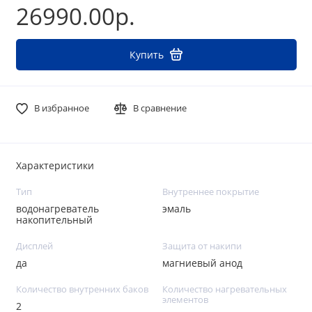
26990.00р.
Купить
В избранное
В сравнение
Характеристики
Тип
Внутреннее покрытие
водонагреватель
эмаль
накопительный
Дисплей
Защита от накипи
да
магниевый анод
Количество внутренних баков
Количество нагревательных
элементов
2