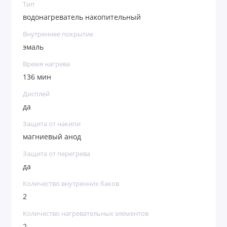
Тип
водонагреватель накопительный
Внутреннее покрытие
эмаль
Время нагрева
136 мин
Дисплей
да
Защита от накипи
магниевый анод
Защита от перегрева
да
Количество внутренних баков
2
Количество нагревательных элементов
2