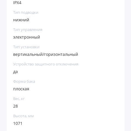
IPX4
Тип подводки
нижний
Тип управления
электронный
Тип установки
вертикальный/горизонтальный
Устройство защитного отключения
да
Форма бака
плоская
Вес, кг
28
Высота, мм
1071