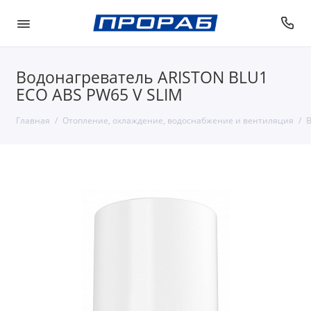
Водонагреватель ARISTON BLU1
ECO ABS PW65 V SLIM
Главная
Отопление, охлаждение, водоснабжение и вентиляция
В