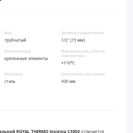
Вид
Диаметр подключения
трубчатый
1/2" (15 мм)
Комплектация
Максимальная рабочая
температура
крепежные элементы
+110°C
Материал
Межосевое расстояние
сталь
430 мм
льной ROYAL THERMO Insignia C3050
отличается