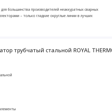
 для большинства производителей неаккуратных сварных
ллекторами – только гладкие округлые линии в лучших
тор трубчатый стальной ROYAL THERMO I
тальной
элементы