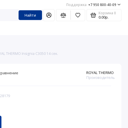
Поддержка
+7 950 800-40-09
Корзина
0
Найти
0.00р.
AL THERMO Insignia C3050 14 сек.
ROYAL THERMO
сравнение
Производитель
328179