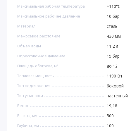
Максимальная рабочая температура
+110°C
Максимальное рабочее давление
10 бар
Материал
сталь
Межосевое расстояние
430 мм
Объем воды
11,2 л
Опрессовочное давление
15 бар
Площадь обогрева, м²
до 12
Тепловая мощность
1190 Вт
Тип подключения
боковой
Тип установки
настенный
Вес, кг
19,18
Высота, мм
500
Глубина, мм
100