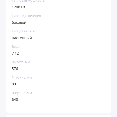
Тепловая мощность
1208 Вт
Тип подключения
боковой
Тип установки
настенный
Вес, кг
7,12
Высота, мм
576
Глубина, мм
80
Ширина, мм
640