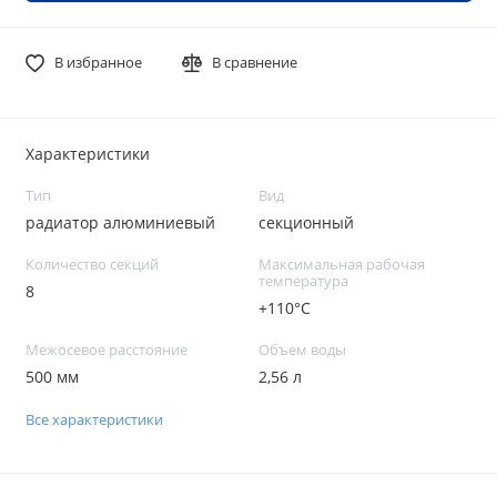
В избранное
В сравнение
Характеристики
Тип
Вид
радиатор алюминиевый
секционный
Количество секций
Максимальная рабочая
температура
8
+110°C
Межосевое расстояние
Объем воды
500 мм
2,56 л
Все характеристики