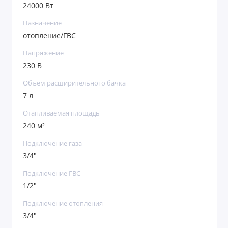
24000 Вт
Назначение
отопление/ГВС
Напряжение
230 В
Объем расширительного бачка
7 л
Отапливаемая площадь
240 м²
Подключение газа
3/4"
Подключение ГВС
1/2"
Подключение отопления
3/4"