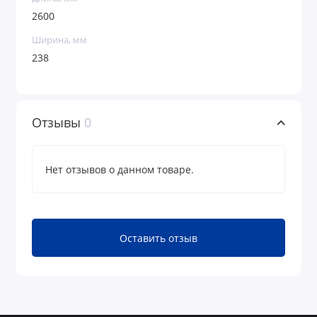
характеристиками и безупречным внешним
2600
видом. В качестве облицовочных материалов
Ширина, мм
используются финиш-пленки ведущих
238
производителей. Плиты МДФ не имеют изъянов,
присущих натуральным материалам, как,
например, сучки, трещины и пр.
При производстве данной продукции не
Отзывы
0
используются вредные для здоровья связующие
элементы – эпоксидные смолы и фенол. А значит,
Нет отзывов о данном товаре.
стеновые панели на основе МДФ можно
применять в местах с повышенными
требованиями к гигиене.
Оставить отзыв