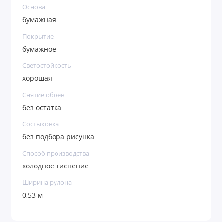
Основа
бумажная
Покрытие
бумажное
Светостойкость
хорошая
Снятие обоев
без остатка
Состыковка
без подбора рисунка
Способ производства
холодное тиснение
Ширина рулона
0,53 м