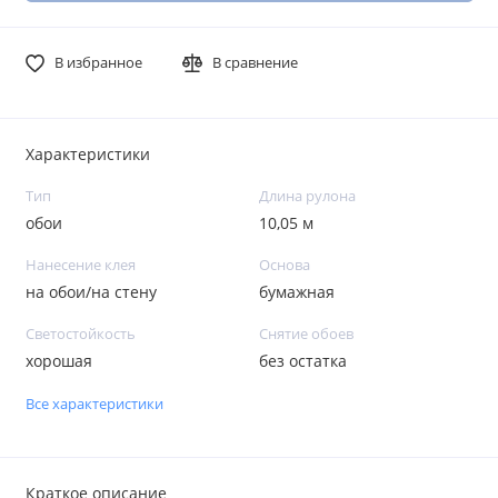
В избранное
В сравнение
Характеристики
Тип
Длина рулона
обои
10,05 м
Нанесение клея
Основа
на обои/на стену
бумажная
Светостойкость
Снятие обоев
хорошая
без остатка
Все характеристики
Краткое описание