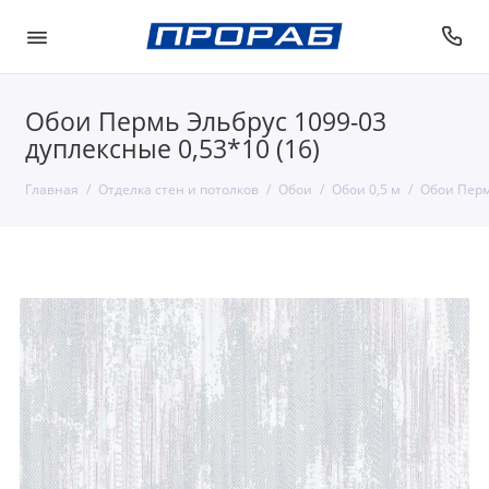
Обои Пермь Эльбрус 1099-03
дуплексные 0,53*10 (16)
Главная
Отделка стен и потолков
Обои
Обои 0,5 м
Обои Перм