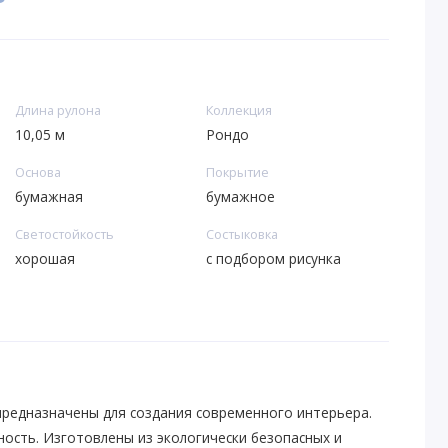
Длина рулона
Коллекция
10,05 м
Рондо
Основа
Покрытие
бумажная
бумажное
Светостойкость
Состыковка
хорошая
с подбором рисунка
предназначены для создания современного интерьера.
ность. Изготовлены из экологически безопасных и