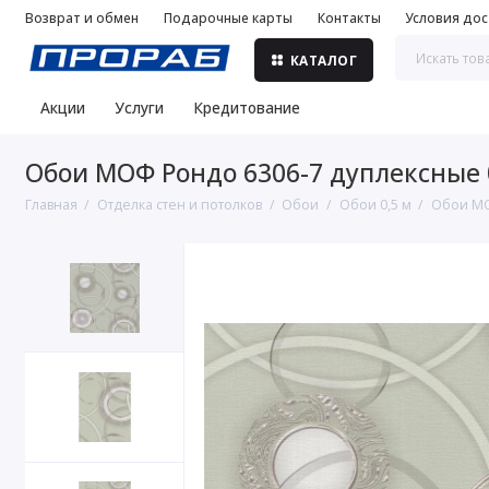
Возврат и обмен
Подарочные карты
Контакты
Условия дос
КАТАЛОГ
Акции
Услуги
Кредитование
Обои МОФ Рондо 6306-7 дуплексные 0
Главная
Отделка стен и потолков
Обои
Обои 0,5 м
Обои МО