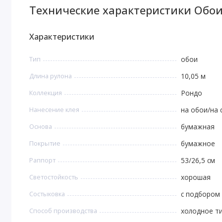
Технические характеристики Обои
Характеристики
Тип
обои
Длина рулона
10,05 м
Коллекция
Рондо
Нанесение клея
на обои/на 
Основа
бумажная
Покрытие
бумажное
Раппорт
53/26,5 см
Светостойкость
хорошая
Состыковка
с подбором 
Способ производства
холодное т