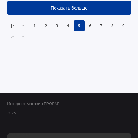
Показать больше
|<
<
1
2
3
4
5
6
7
8
9
>
>|
Интернет-магазин ПРОРАБ
2026
Поддержка