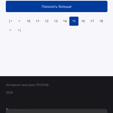
Показать больше
|<
<
10
11
12
13
14
15
16
17
18
>
>|
Интернет-магазин ПРОРАБ
2026
Поддержка