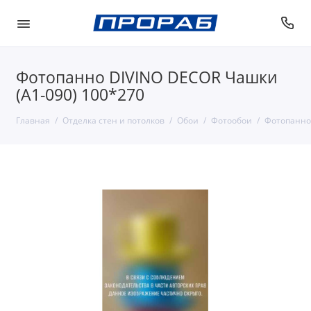
Фотопанно DIVINO DECOR Чашки
(А1-090) 100*270
Главная
Отделка стен и потолков
Обои
Фотообои
Фотопанно 