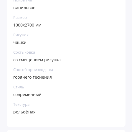
Покрытие
виниловое
Размер
1000х2700 мм
Рисунок
чашки
Состыковка
со смещением рисунка
Способ производства
горячего теснения
Стиль
современный
Текстура
рельефная