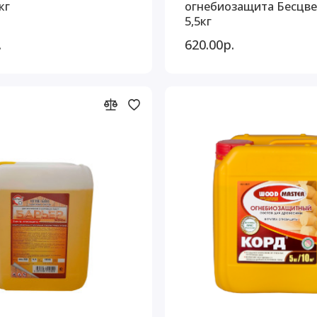
кг
огнебиозащита Бесцв
5,5кг
.
620.00р.