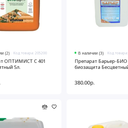
и (2)
Код товара: 205200
В наличии (3)
Код товара:
ат ОПТИМИСТ С 401
Препарат Барьер-БИО
тный 5л.
биозащита Бесцветный
.
380.00р.