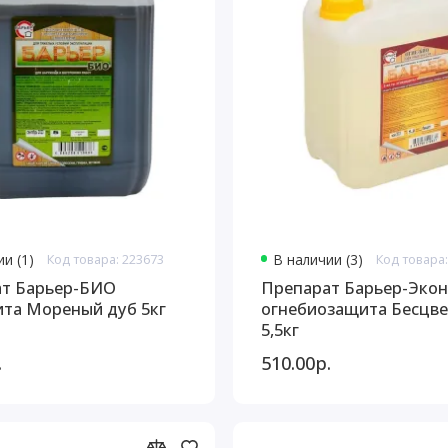
и (1)
Код товара: 223673
В наличии (3)
Код товара:
т Барьер-БИО
Препарат Барьер-Эко
та Мореный дуб 5кг
огнебиозащита Бесцв
5,5кг
.
510.00р.