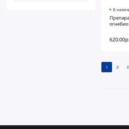
В наличи
Препара
огнебио
620.00р
1
2
3