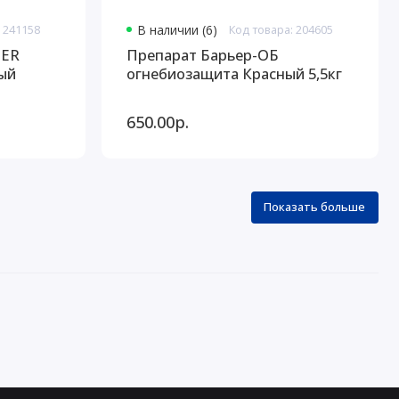
 241158
В наличии (6)
Код товара: 204605
TER
Препарат Барьер-ОБ
огнебиозащита Красный 5,5кг
650.00р.
Показать больше