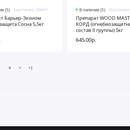
и (5)
Код товара: 204607
В наличии (5)
Код товара:
т Барьер-Эконом
Препарат WOOD MAS
защита Сосна 5,5кг
КОРД (огнебиозащитный
состав II группы) 5кг
.
645.00р.
4
>
>|