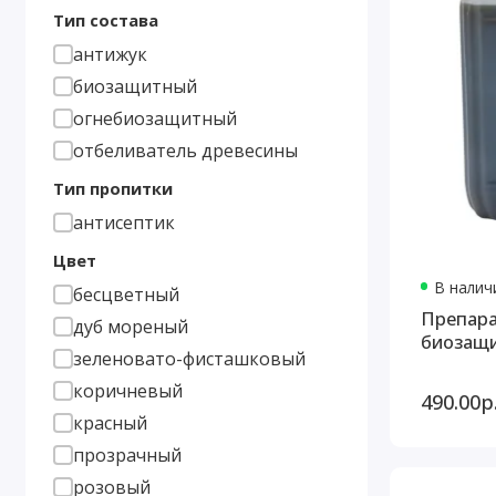
Тип состава
антижук
биозащитный
огнебиозащитный
отбеливатель древесины
Тип пропитки
антисептик
Цвет
В наличи
бесцветный
Препара
дуб мореный
биозащи
зеленовато-фисташковый
коричневый
490.00р
красный
прозрачный
розовый