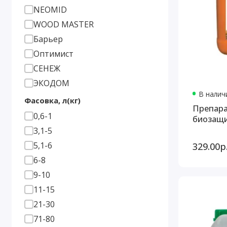
NEOMID
WOOD MASTER
Барьер
Оптимист
СЕНЕЖ
ЭКОДОМ
В наличи
Фасовка, л(кг)
Препар
0,6-1
биозащи
3,1-5
329.00р
5,1-6
6-8
9-10
11-15
21-30
71-80