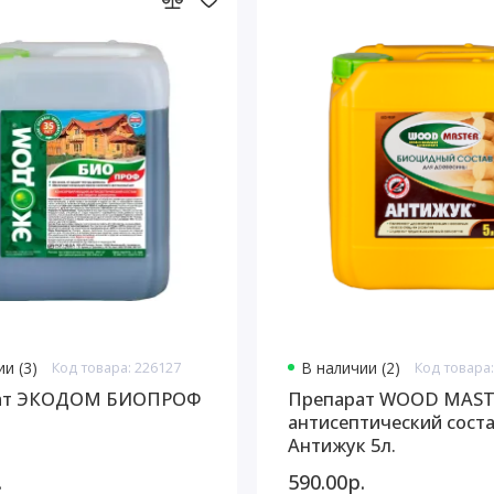
и (3)
Код товара: 226127
В наличии (2)
Код товара:
ат ЭКОДОМ БИОПРОФ
Препарат WOOD MAS
антисептический сост
Антижук 5л.
.
590.00р.