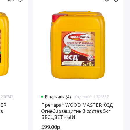
 200742
В наличии (4)
Код товара: 203887
TER
Препарат WOOD MASTER КСД
ав
Огнебиозащитный состав 5кг
БЕСЦВЕТНЫЙ
599.00р.