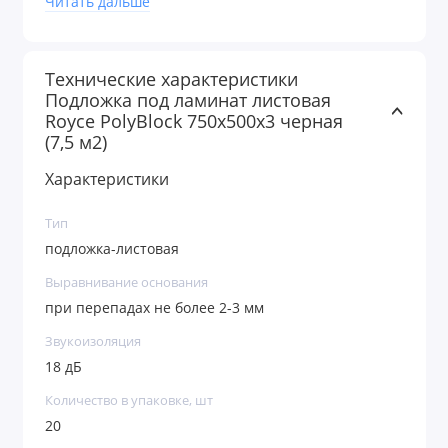
Читать дальше
скотч (малярный или канцелярский
Убедитесь, что поверхность основания сухая
и чистая. Рекомендуется обеспечить
Технические характеристики
Подложка под ламинат листовая
гидроизоляцию пола.
Royce PolyBlock 750х500х3 черная
Монтаж листов подложки осуществляется
(7,5 м2)
стык в стык с целью обеспечения
монолитности. Все швы проклеиваются
Характеристики
скотчем
Тип
Перед укладыванием финишного покрытия
подложка-листовая
(кварц-винил: LVT,SPC,WPS) необходимо
убедиться, что на поверхности подложки
Выравнивание основания
отсутствует строительный сор.
при перепадах не более 2-3 мм
Звукоизоляция
18 дБ
Количество в упаковке, шт
20