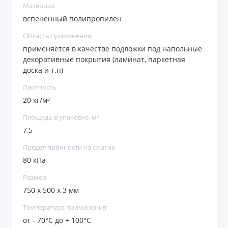
Материал
вспененный полипропилен
Область применения
применяется в качестве подложки под напольные
декоративные покрытия (ламинат, паркетная
доска и т.п)
Плотность
20 кг/м³
Площадь в упаковке, м²
7,5
Предел прочности на сжатие
80 кПа
Размер
750 х 500 х 3 мм
Температура применения
от - 70°С до + 100°С