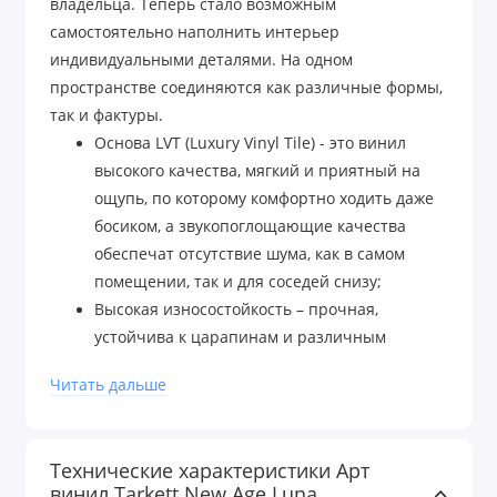
владельца. Теперь стало возможным
самостоятельно наполнить интерьер
индивидуальными деталями. На одном
пространстве соединяются как различные формы,
так и фактуры.
Основа LVT (Luxury Vinyl Tile) - это винил
высокого качества, мягкий и приятный на
ощупь, по которому комфортно ходить даже
босиком, а звукопоглощающие качества
обеспечат отсутствие шума, как в самом
помещении, так и для соседей снизу;
Высокая износостойкость – прочная,
устойчива к царапинам и различным
загрязнениям. Не боится следов от кресел и
Читать дальше
каблуков и падения тяжелых предметов;
100% влагостойкая. Не боится сырости, не
гниет;
Технические характеристики Арт
Устойчива к скольжению, что особенно
винил Tarkett New Age Luna