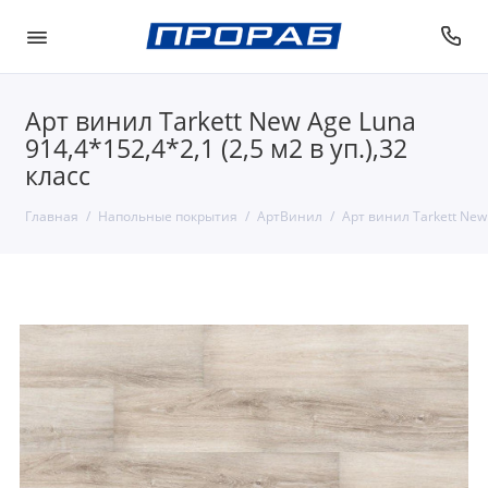
Арт винил Tarkett New Age Luna
914,4*152,4*2,1 (2,5 м2 в уп.),32
класс
Главная
Напольные покрытия
АртВинил
Арт винил Tarkett New 