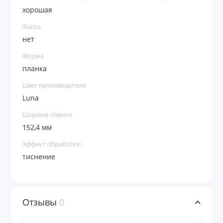
хорошая
Фаска
нет
Форма
планка
Цвет производителя
Luna
Ширина планки
152,4 мм
Эффект обработки
тиснение
Отзывы
0