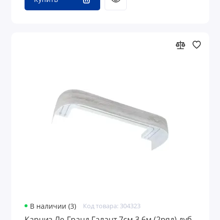
В наличии (3)
Код товара: 304323
Карниз Ле-Гранд Галант 7см 3,6м (2ряд) дуб