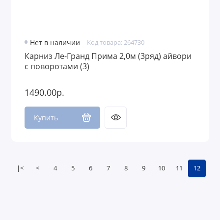
Нет в наличии
Код товара: 264730
Карниз Ле-Гранд Прима 2,0м (3ряд) айвори
с поворотами (3)
1490.00р.
Купить
|<
<
4
5
6
7
8
9
10
11
12