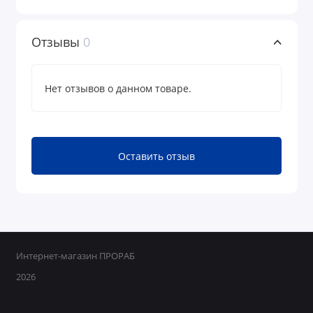
укрытием в специальных или приспособленных
для этого емкостях или на подложках - кусках
Отзывы
0
картона, полиэтилена или жести, пинцетом (чтобы
исключить «человеческий запах»).
Норма расхода - по 20-50 гр при обработках от
Нет отзывов о данном товаре.
крыс и по 10-30 гр — от мышей и полевок.
Расстояние между точками раскладки приманки
составляет от 2 до 15 м в зависимости от
численности грызунов.
Оставить отзыв
Для полного уничтожения крыс или мышей на
обрабатываемой территории, необходимо
своевременно добавлять пакетики с приманкой до
тех пор, пока она не перестанет поедаться
грызунами.
Интернет-магазин ПРОРАБ
МЕРЫ ПРЕДОСТОРОЖНОСТИ:
2026
Важно!!! При применении не разрывать пакетики
и не прикасаться к приманке голыми руками,