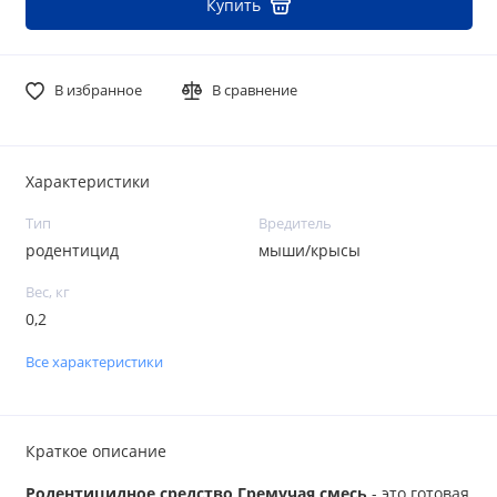
Купить
В избранное
В сравнение
Характеристики
Тип
Вредитель
родентицид
мыши/крысы
Вес, кг
0,2
Все характеристики
Краткое описание
Родентицидное средство Гремучая смесь
- это готовая