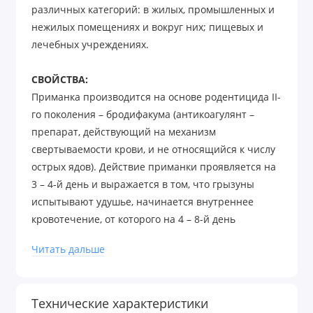
различных категорий: в жилых, промышленных и
нежилых помещениях и вокруг них; пищевых и
лечебных учреждениях.
СВОЙСТВА:
Приманка производится на основе родентицида II-
го поколения – бродифакума (антикоагулянт –
препарат, действующий на механизм
свертываемости крови, и не относящийся к числу
острых ядов). Действие приманки проявляется на
3 – 4-й день и выражается в том, что грызуны
испытывают удушье, начинается внутреннее
кровотечение, от которого на 4 – 8-й день
наступает гибель животных.
Читать дальше
Действие препарата начинается на третьи сутки,
что не вызывает подозрений у грызунов об
опасности потребленного продукта.
Технические характеристики
Приманка "Гремучая смесь" не вызывает острого