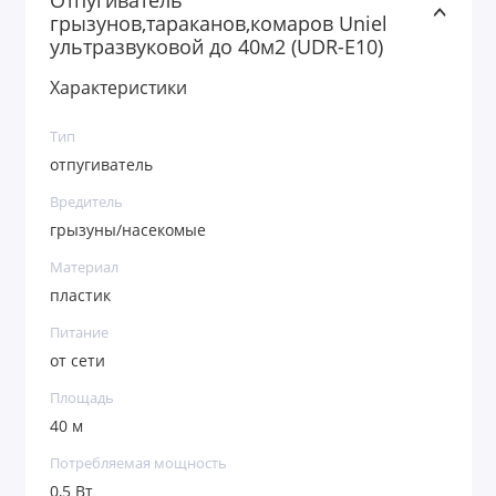
Отпугиватель
грызунов,тараканов,комаров Uniel
ультразвуковой до 40м2 (UDR-E10)
Характеристики
Тип
отпугиватель
Вредитель
грызуны/насекомые
Материал
пластик
Питание
от сети
Площадь
40 м
Потребляемая мощность
0,5 Вт