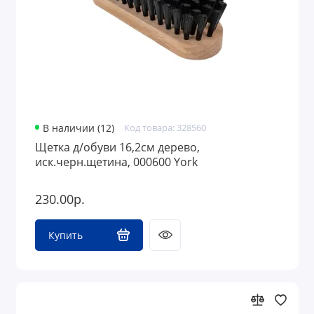
В наличии (12)
Код товара: 328560
Щетка д/обуви 16,2см дерево,
иск.черн.щетина, 000600 York
230.00р.
Купить