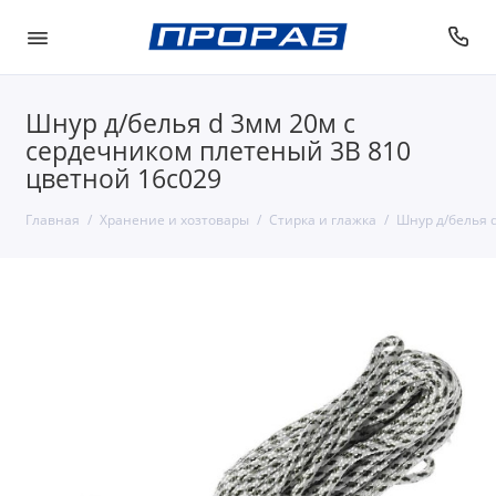
Шнур д/белья d 3мм 20м с
сердечником плетеный 3В 810
цветной 16с029
Главная
Хранение и хозтовары
Стирка и глажка
Шнур д/белья 