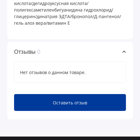
кислота/дегидроуксусная кислота/
полигексаметиленбигуанидина гидрохлорид/
глицерин/динатрия ЭДТА/бронопол/Д-пантенол/
гель алоэ вера/витамин Е
Отзывы
0
Нет отзывов о данном товаре.
Оставить отзыв