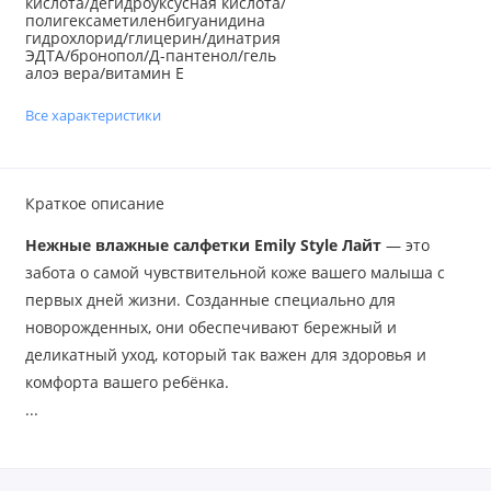
кислота/дегидроуксусная кислота/
полигексаметиленбигуанидина
гидрохлорид/глицерин/динатрия
ЭДТА/бронопол/Д-пантенол/гель
алоэ вера/витамин Е
Все характеристики
Краткое описание
Нежные влажные салфетки Emily Style Лайт
— это
забота о самой чувствительной коже вашего малыша с
первых дней жизни. Созданные специально для
новорожденных, они обеспечивают бережный и
деликатный уход, который так важен для здоровья и
комфорта вашего ребёнка.
...