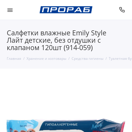
Салфетки влажные Emily Style
Лайт детские, без отдушки с
клапаном 120шт (914-059)
Главная
Хранение и хозтовары
Средства гигиены
Туалетная бу