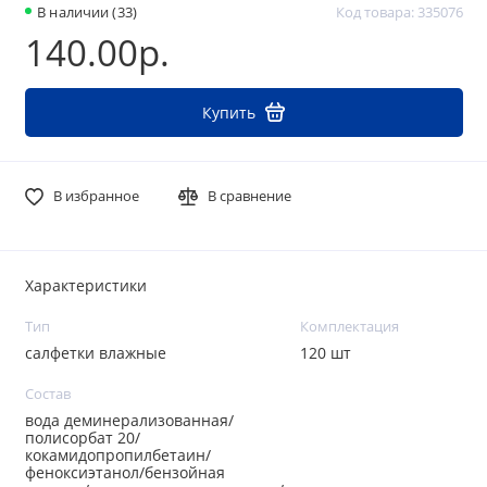
В наличии (33)
Код товара: 335076
140.00р.
Купить
В избранное
В сравнение
Характеристики
Тип
Комплектация
салфетки влажные
120 шт
Состав
вода деминерализованная/
полисорбат 20/
кокамидопропилбетаин/
феноксиэтанол/бензойная