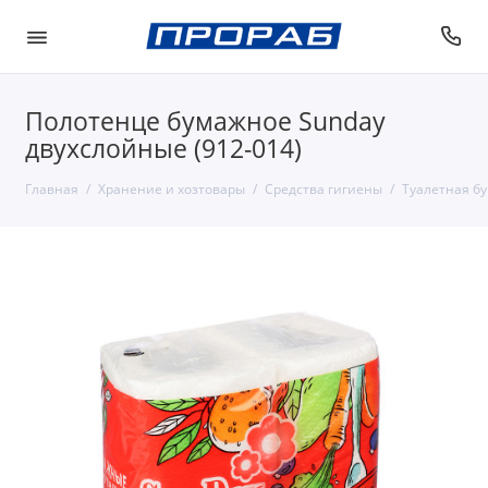
Полотенце бумажное Sunday
двухслойные (912-014)
Главная
Хранение и хозтовары
Средства гигиены
Туалетная бу