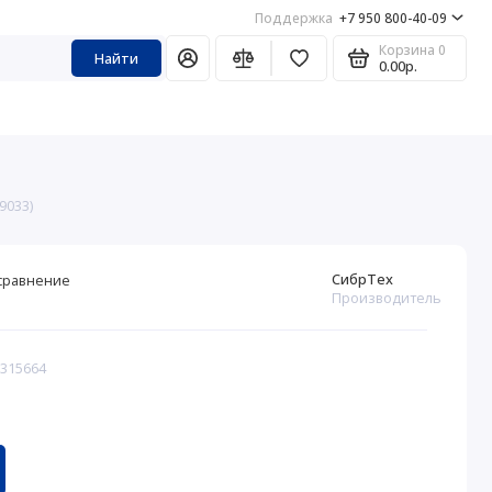
Поддержка
+7 950 800-40-09
Корзина
0
Найти
0.00р.
9033)
СибрТех
сравнение
Производитель
 315664