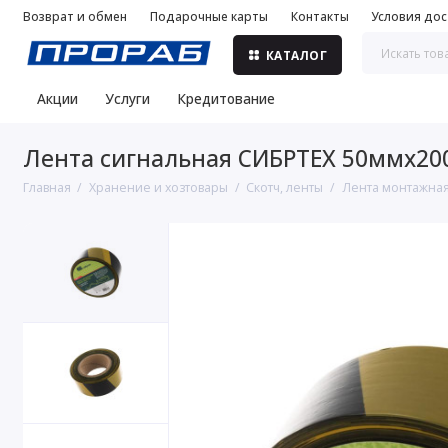
Возврат и обмен
Подарочные карты
Контакты
Условия дос
КАТАЛОГ
Акции
Услуги
Кредитование
Лента сигнальная СИБРТЕХ 50ммх200
Главная
Хранение и хозтовары
Скотч, ленты
Лента монтажная