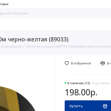
тавки
м черно-желтая (89033)
 и сигнальная
Лента сигнальная СИБРТЕХ 50ммх200м черно-желтая (8
В избранное
В 
В наличии (12)
Код товара:
198.00р.
Купить