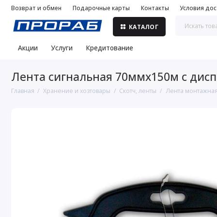
Возврат и обмен
Подарочные карты
Контакты
Условия дос
КАТАЛОГ
Акции
Услуги
Кредитование
Лента сигнальная 70ммх150м с диспе
Главная
Хранение и хозтовары
Скотч, ленты
Лента монтажная