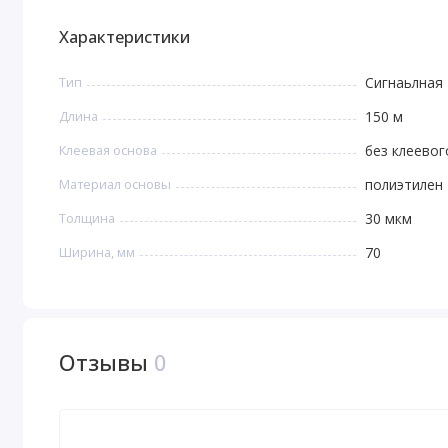
Характеристики
Тип
Сигнаьлная
Длина
150 м
Клеевая основа
без клеевог
Материал основы
полиэтилен
Толщина
30 мкм
Ширина, мм
70
Отзывы
0