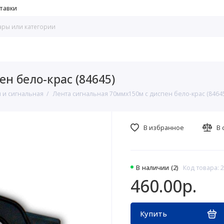
тавки
н бело-крас (84645)
 и сигнальная
Лента сигнальная 70ммх150м с диспен бело-крас (8464
В избранное
В 
В наличии (2)
Код товара: 
460.00р.
Купить