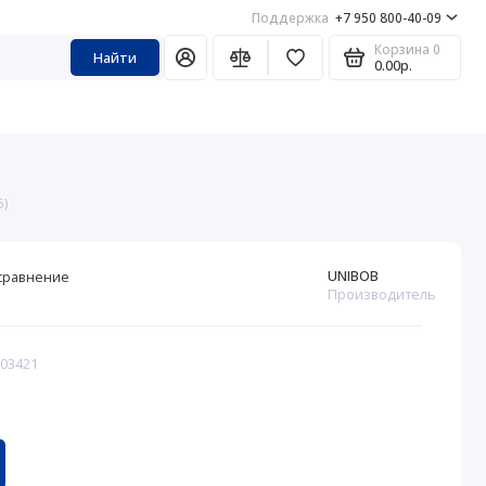
Поддержка
+7 950 800-40-09
Корзина
0
Найти
0.00р.
5)
UNIBOB
сравнение
Производитель
203421