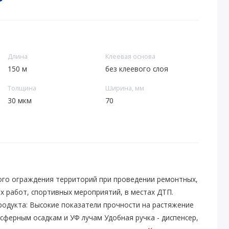
Длина
Клеевая основа
150 м
без клеевого слоя
Толщина
Ширина, мм
30 мкм
70
ого ограждения территорий при проведении ремонтных,
х работ, спортивных мероприятий, в местах ДТП.
одукта: Высокие показатели прочности на растяжение
сферным осадкам и УФ лучам Удобная ручка - диспенсер,