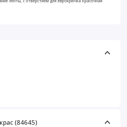
ие ленты, с отверстием для еврокрючка Красочная
рас (84645)