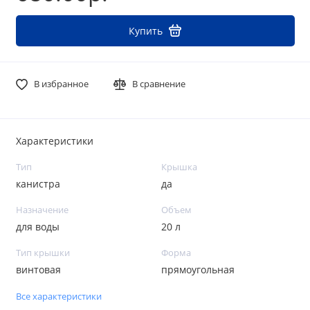
Купить
В избранное
В сравнение
Характеристики
Тип
Крышка
канистра
да
Назначение
Объем
для воды
20 л
Тип крышки
Форма
винтовая
прямоугольная
Все характеристики