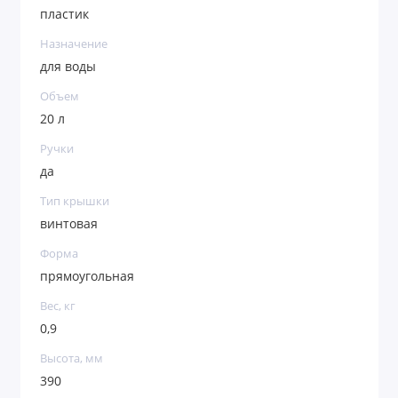
пластик
Назначение
для воды
Объем
20 л
Ручки
да
Тип крышки
винтовая
Форма
прямоугольная
Вес, кг
0,9
Высота, мм
390