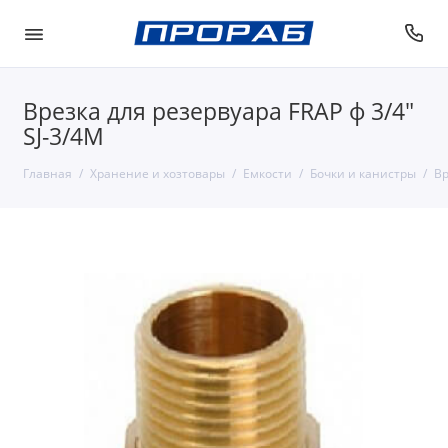
Врезка для резервуара FRAP ф 3/4"
SJ-3/4M
Главная
Хранение и хозтовары
Емкости
Бочки и канистры
Вр