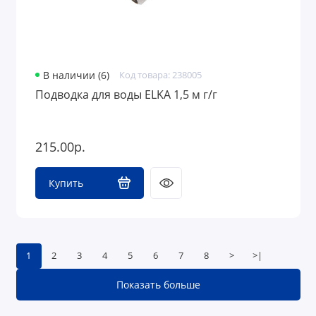
В наличии (6)
Код товара: 238005
Подводка для воды ELKA 1,5 м г/г
215.00р.
Купить
1
2
3
4
5
6
7
8
>
>|
Показать больше