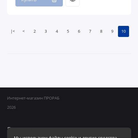
|<
<
2
3
4
5
6
7
8
9
10
Интернет-магазин ПРОРАБ
2026
Поддержка
Мы используем файлы cookie и другие средства