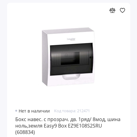
Сетевые фильтры, удлинители и
разветвители
Розетки с таймером
ТВ приставки и антенны
Звонки и кнопки
Элементы питания и зарядные устройства
Паяльники и материалы для пайки
Конденсаторы
Нет в наличии
Код товара: 212471
Бокс навес. с прозрач. дв. 1ряд/ 8мод, шина
ноль,земля Easy9 Box EZ9E108S2SRU
(608834)