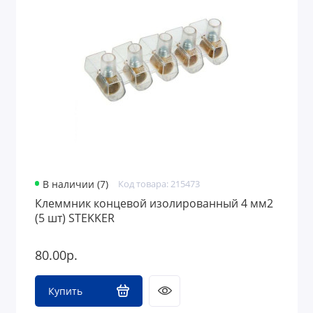
Инструмент для обжима и зачистки
проводов
Изоляция кабеля
Клеммы и клеммные колодки
Патроны и переходники
Разъемы, кабельные вилки и розетки
Датчики движения и освещенности
В наличии (7)
Код товара: 215473
Клеммник концевой изолированный 4 мм2
Кнопки и тумблеры
(5 шт) STEKKER
Токоизмерительные инструменты
80.00р.
Защита от поражения электрическим
током
Купить
Стабилизаторы