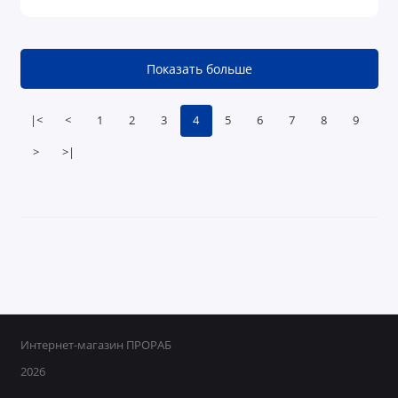
Показать больше
|<
<
1
2
3
4
5
6
7
8
9
>
>|
Интернет-магазин ПРОРАБ
2026