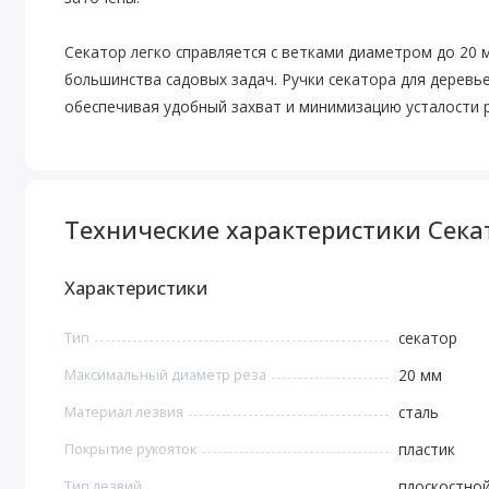
Секатор легко справляется с ветками диаметром до 20 
большинства садовых задач. Ручки секатора для деревье
обеспечивая удобный захват и минимизацию усталости р
Технические характеристики Сека
Характеристики
Тип
секатор
Максимальный диаметр реза
20 мм
Материал лезвия
сталь
Покрытие рукояток
пластик
Тип лезвий
плоскостно