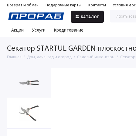
Возврат и обмен
Подарочные карты
Контакты
Условия дос
КАТАЛОГ
Акции
Услуги
Кредитование
Секатор STARTUL GARDEN плоскостной
Главная
Дом, дача, сад и огород
Садовый инвентарь
Секатор