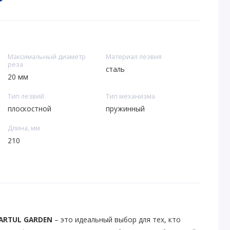
Максимальный диаметр
Материал лезвия
реза
сталь
20 мм
Тип лезвий
Тип механизма
плоскостной
пружинный
Длина, мм
210
ARTUL GARDEN
– это идеальный выбор для тех, кто