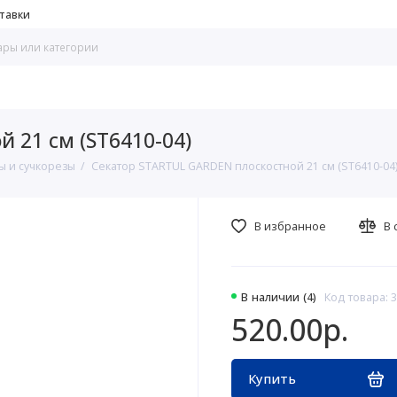
тавки
 21 см (ST6410-04)
ы и сучкорезы
Секатор STARTUL GARDEN плоскостной 21 см (ST6410-04
В избранное
В 
В наличии (4)
Код товара: 
520.00р.
Купить