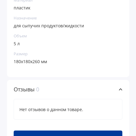
Материал
пластик
Назначение
для сыпучих продуктов/жидкости
Объем
5 л
Размер
180х180х260 мм
Отзывы
0
Нет отзывов о данном товаре.