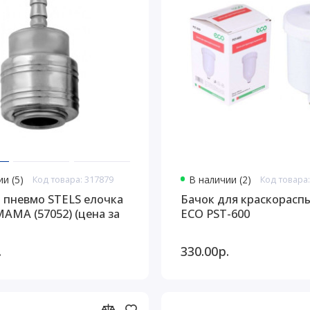
и (5)
Код товара: 317879
В наличии (2)
Код товара:
 пневмо STELS елочка
Бачок для краскорасп
МАМА (57052) (цена за
ECO PST-600
.
330.00р.