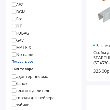
AEZ
DGM
Eco
FIT
FUBAG
GAV
В наличи
MATRIX
Скобы д
No name
STARTUL
Показать все
(ST4530-
Тип товара
325.00р
адаптер пневмо
бачок
влагоотделитель
гвозди для нейлера
зубило