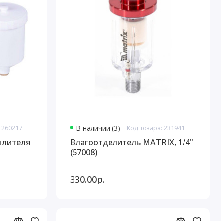
 260217
В наличии (3)
Код товара: 231941
ылителя
Влагоотделитель MATRIX, 1/4"
(57008)
330.00р.