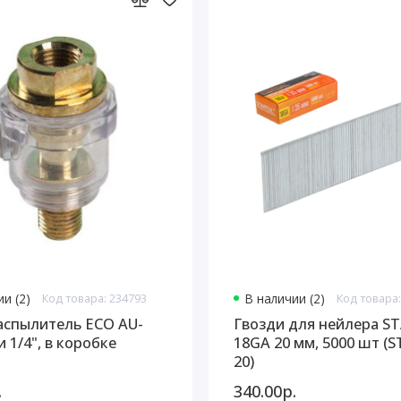
и (2)
Код товара: 234793
В наличии (2)
Код товара:
спылитель ECO AU-
Гвозди для нейлера S
 1/4", в коробке
18GA 20 мм, 5000 шт (S
20)
.
340.00р.