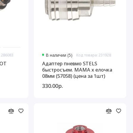
 286083
В наличии (5)
Код товара: 231928
IOT
Адаптер пневмо STELS
быстросъем. МАМА х елочка
08мм (57058) (цена за 1шт)
330.00р.