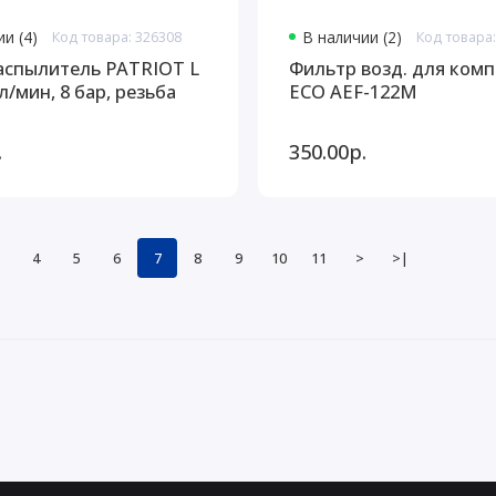
и (4)
Код товара: 326308
В наличии (2)
Код товара:
спылитель PATRIOT L
Фильтр возд. для ком
 л/мин, 8 бар, резьба
ECO AEF-122M
.
350.00р.
4
5
6
7
8
9
10
11
>
>|