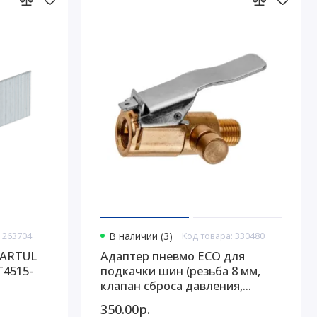
 263704
В наличии (3)
Код товара: 330480
TARTUL
Адаптер пневмо ECO для
T4515-
подкачки шин (резьба 8 мм,
клапан сброса давления,
латунь) (EC3923-2)
350.00р.