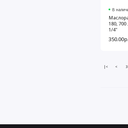
В наличи
Маслора
180, 700
1/4"
350.00р
|<
<
3