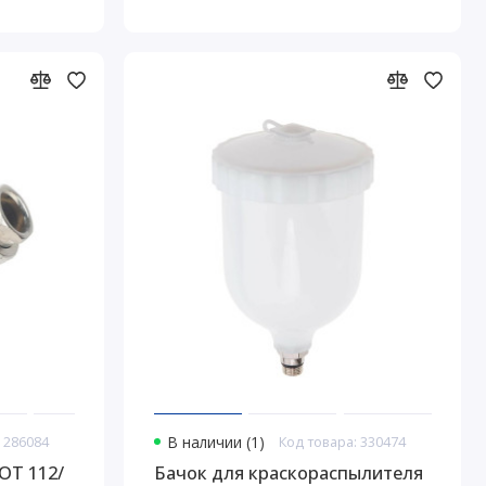
 286084
В наличии (1)
Код товара: 330474
OT 112/
Бачок для краскораспылителя